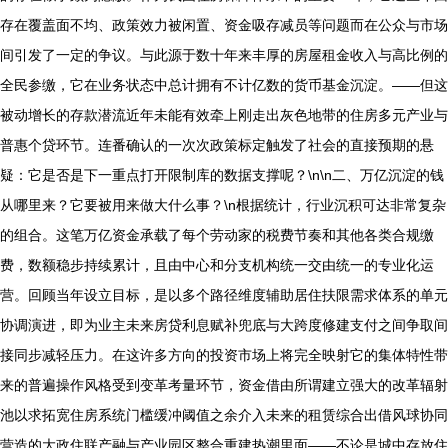
存在覆盖面不均、政策效力被闲置、资金吸存减员等问题而在公众与市场
间引发了一定的争议。与此源于数十年来丰厚的房屋租金收入与高比例的
全民参缴，它在业务状态中总计拥有不计亿数的货币基金沉淀。——但这
被动增长的存款潜流近年未能有效牵上刚走出灰色地带的住房多元产业与
普惠个贷环节。连番确认的一次次政策标定触发了社会的直接预期的悬
疑：它是否是下一重点打开限制库的数据支撑呢？\n\n二、万亿沉淀的钱
从哪里来？它要被用来做大什么事？\n根据统计，行业沉积可达非常复杂
的组合。这笔万亿资金承载了每个劳动家的税费节奏和其他各类合规缴
费，数额稳步持续累计，且由中心和分支机构统一交由统一的专业化运
营。回顾当年设立目标，是以多个路径维度辅助居住扶限需求体系的单元
协调演进，即为业主未来房贷利息赋补兜底与大跨度修建支付之间争取间
接同步减轻压力。在这许多方向的投资市场上将完全映射它的集体特性带
来的普遍操作风格受到变革考量环节，资金借由所谓建立强大的改革辐射
池以求拓宽住房系统门槛缓冲阈值之余介入未来的租赁综合出借风球协同
营造的大政住联产融与产业园区整合重建热潮里面——不论是城中存放住