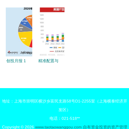
家门店 一
国智能体产
层人事变动
盟商业发展
份万字餐饮
业链图谱及
侯勇志升任
白皮书
食品供应链
投资布局分
公司副总
2026 加盟
投资秘籍与
析 自有资
裁，曾领衔
商投资逻辑
自有资金管
金管理的机
风险管理与
的深刻变革
理智慧
遇与策略
自有资金投
与资产管理
资板块
服务新需求
创投月报 1
精准配置与
月人工智能
资产跃升
投资数量
好买财富如
金额登顶
何以专业投
恒旭资本四
顾能力领跑
地址：上海市崇明区横沙乡富民支路58号D1-2255室（上海横泰经济开
期基金首轮
私募信托赛
发区）
关账超20亿
道
电话：021-518**
Copyright © 2026
www.taotaowanggou.com
自有资金投资的资产管理