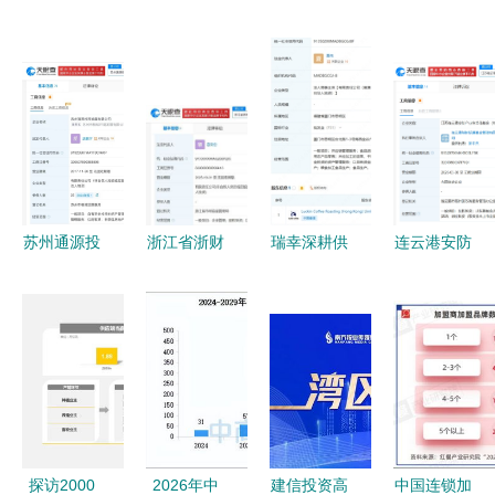
苏州通源投
浙江省浙财
瑞幸深耕供
连云港安防
资发展公司
社保股权管
应链 厦门
产业迎来新
增资扩股背
理登记成立
设子公司布
动能 10亿
后的深意
注册资本5
局金融级服
元专项母基
25亿资本注
亿元深耕自
务
金成立 专
入与资产管
有资金投资
注自有资金
理服务新篇
资产管理
章
探访2000
2026年中
建信投资高
中国连锁加