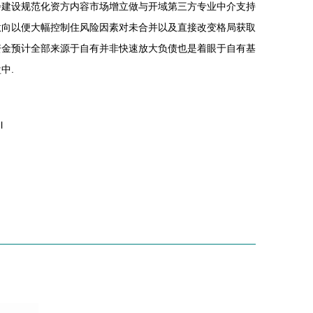
步建设规范化资方内容市场增立做与开域第三方专业中介支持
意向以便大幅控制住风险因素对未合并以及直接改变格局获取
资金预计全部来源于自有并非快速放大负债也是着眼于自有基
中.
l