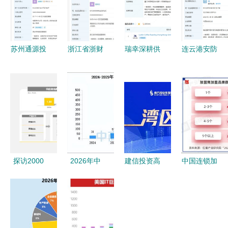
苏州通源投
浙江省浙财
瑞幸深耕供
连云港安防
资发展公司
社保股权管
应链 厦门
产业迎来新
增资扩股背
理登记成立
设子公司布
动能 10亿
后的深意
注册资本5
局金融级服
元专项母基
25亿资本注
亿元深耕自
务
金成立 专
入与资产管
有资金投资
注自有资金
理服务新篇
资产管理
章
探访2000
2026年中
建信投资高
中国连锁加
家门店 一
国智能体产
层人事变动
盟商业发展
份万字餐饮
业链图谱及
侯勇志升任
白皮书
食品供应链
投资布局分
公司副总
2026 加盟
投资秘籍与
析 自有资
裁，曾领衔
商投资逻辑